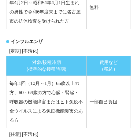
年4月2日～昭和54年4月1日生まれ
無料
の男性で令和6年度末までに名古屋
市の抗体検査を受けられた方
インフルエンザ
[定期] [不活化]
対象/接種時期
費用など
(標準的な接種時期)
（税込）
毎年1回（10月～1月）65歳以上の
方、60～64歳の方で心臓・腎臓・
呼吸器の機能障害またはヒト免疫不
一部自己負担
全ウイルスによる免疫機能障害のあ
る方
[任意] [不活化]