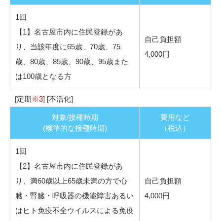
1回
【1】名古屋市内に住民登録があ
自己負担額
り、当該年度に65歳、70歳、75
4,000円
歳、80歳、85歳、90歳、95歳また
は100歳となる方
[定期
※3
] [不活化]
対象/接種時期
費用など
(標準的な接種時期)
（税込）
1回
【2】名古屋市内に住民登録があ
り、満60歳以上65歳未満の方で心
自己負担額
臓・腎臓・呼吸器の機能障害あるい
4,000円
はヒト免疫不全ウイルスによる免疫