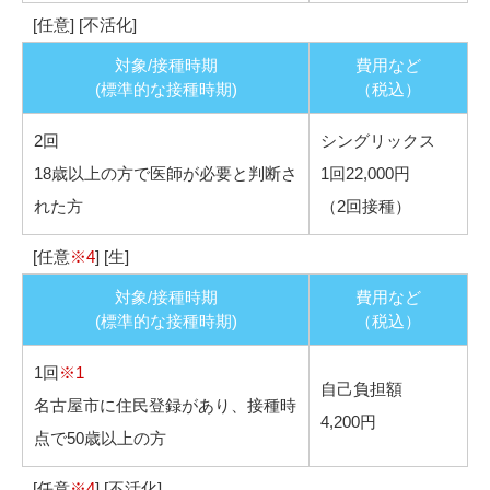
[任意] [不活化]
対象/接種時期
費用など
(標準的な接種時期)
（税込）
2回
シングリックス
18歳以上の方で医師が必要と判断さ
1回22,000円
れた方
（2回接種）
[任意
※4
] [生]
対象/接種時期
費用など
(標準的な接種時期)
（税込）
1回
※1
自己負担額
名古屋市に住民登録があり、接種時
4,200円
点で50歳以上の方
[任意
※4
] [不活化]