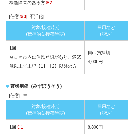
機能障害のある方
※2
[任意
※3
] [不活化]
対象/接種時期
費用など
(標準的な接種時期)
（税込）
1回
自己負担額
名古屋市内に住民登録があり、満65
4,000円
歳以上で上記【1】【2】以外の方
帯状疱疹（みずぼうそう）
[任意] [生]
対象/接種時期
費用など
(標準的な接種時期)
（税込）
1回
※1
8,800円