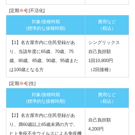
[定期
※4
] [不活化]
対象/接種時期
費用など
(標準的な接種時期)
（税込）
【1】名古屋市内に住民登録があ
シングリックス
り、当該年度に65歳、70歳、75
自己負担額
歳、80歳、85歳、90歳、95歳また
1回10,800円
は100歳となる方
（2回接種）
[定期
※4
] [生]
対象/接種時期
費用など
(標準的な接種時期)
（税込）
【2】名古屋市内に住民登録があ
自己負担額
り、満60歳以上65歳未満の方で、
4,200円
ヒト免疫不全ウイルスによる免疫機