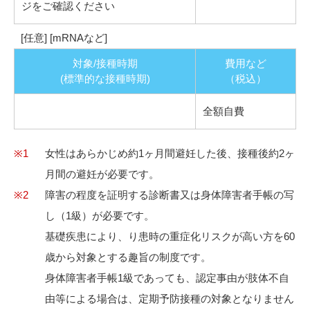
ジをご確認ください
[任意] [mRNAなど]
対象/接種時期
費用など
(標準的な接種時期)
（税込）
全額自費
※1
女性はあらかじめ約1ヶ月間避妊した後、接種後約2ヶ
月間の避妊が必要です。
※2
障害の程度を証明する診断書又は身体障害者手帳の写
し（1級）が必要です。
基礎疾患により、り患時の重症化リスクが高い方を60
歳から対象とする趣旨の制度です。
身体障害者手帳1級であっても、認定事由が肢体不自
由等による場合は、定期予防接種の対象となりません