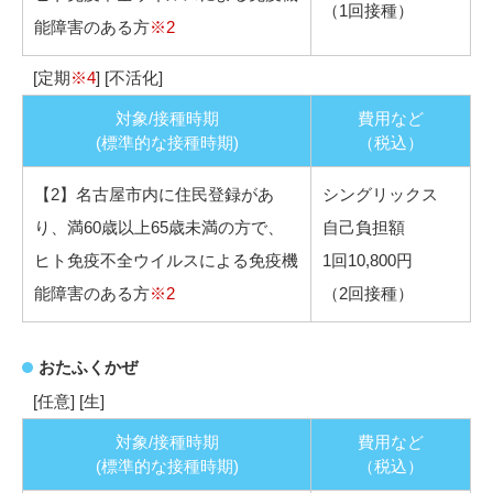
（1回接種）
能障害のある方
※2
[定期
※4
] [不活化]
対象/接種時期
費用など
(標準的な接種時期)
（税込）
【2】名古屋市内に住民登録があ
シングリックス
り、満60歳以上65歳未満の方で、
自己負担額
ヒト免疫不全ウイルスによる免疫機
1回10,800円
能障害のある方
※2
（2回接種）
おたふくかぜ
[任意] [生]
対象/接種時期
費用など
(標準的な接種時期)
（税込）