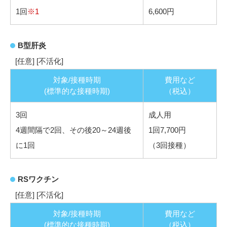
1回
※1
6,600円
B型肝炎
[任意] [不活化]
対象/接種時期
費用など
(標準的な接種時期)
（税込）
3回
成人用
4週間隔で2回、その後20～24週後
1回7,700円
に1回
（3回接種）
RSワクチン
[任意] [不活化]
対象/接種時期
費用など
(標準的な接種時期)
（税込）