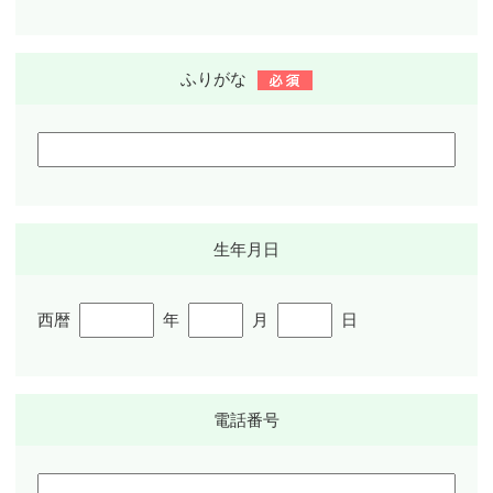
ふりがな
生年月日
西暦
年
月
日
電話番号