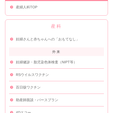
産婦人科TOP
産科
妊婦さんと赤ちゃん
への「おもてなし」
外来
妊婦健診
・胎児染色体検査
（NIPT等）
RSウイルス
ワクチン
百日咳ワクチン
助産師面談・
バースプラン
4Dエコー