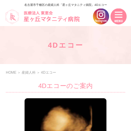
名古屋市千種区の産婦人科「星ヶ丘マタニティ病院」4Dエコー
4Dエコー
HOME
＞
産婦人科
＞
4Dエコー
4Dエコーのご案内