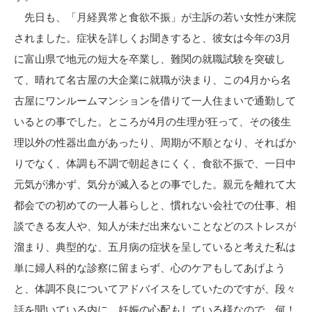
先日も、「月経異常と食欲不振」が主訴の若い女性が来院
されました。症状を詳しくお聞きすると、彼女は今年の3月
に富山県で地元の短大を卒業し、難関の就職試験を突破し
て、晴れて名古屋の大企業に就職が決まり、この4月から名
古屋にワンルームマンションを借りて一人住まいで通勤して
いるとの事でした。ところが4月の生理が狂って、その後生
理以外の性器出血があったり、周期が不順となり、そればか
りでなく、体調も不調で朝起きにくく、食欲不振で、一日中
元気が沸かず、気分が滅入るとの事でした。親元を離れて大
都会での初めての一人暮らしと、慣れない会社での仕事、相
談できる友人や、知人が未だ出来ないことなどのストレスが
溜まり、典型的な、五月病の症状を呈していると考えた私は
単に婦人科的な診察に留まらず、心のケアもしてあげよう
と、体調不良についてアドバイスをしていたのですが、段々
話を聞いている内に、妊娠の心配もしている様なので、何！