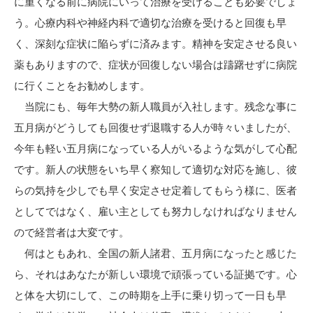
に重くなる前に病院にいって治療を受けることも必要でしょ
う。心療内科や神経内科で適切な治療を受けると回復も早
く、深刻な症状に陥らずに済みます。精神を安定させる良い
薬もありますので、症状が回復しない場合は躊躇せずに病院
に行くことをお勧めします。
当院にも、毎年大勢の新人職員が入社します。残念な事に
五月病がどうしても回復せず退職する人が時々いましたが、
今年も軽い五月病になっている人がいるような気がして心配
です。新人の状態をいち早く察知して適切な対応を施し、彼
らの気持を少しでも早く安定させ定着してもらう様に、医者
としてではなく、雇い主としても努力しなければなりません
ので経営者は大変です。
何はともあれ、全国の新人諸君、五月病になったと感じた
ら、それはあなたが新しい環境で頑張っている証拠です。心
と体を大切にして、この時期を上手に乗り切って一日も早