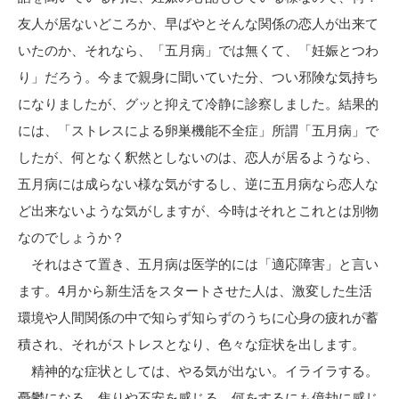
友人が居ないどころか、早ばやとそんな関係の恋人が出来て
いたのか、それなら、「五月病」では無くて、「妊娠とつわ
り」だろう。今まで親身に聞いていた分、つい邪険な気持ち
になりましたが、グッと抑えて冷静に診察しました。結果的
には、「ストレスによる卵巣機能不全症」所謂「五月病」で
したが、何となく釈然としないのは、恋人が居るようなら、
五月病には成らない様な気がするし、逆に五月病なら恋人な
ど出来ないような気がしますが、今時はそれとこれとは別物
なのでしょうか？
それはさて置き、五月病は医学的には「適応障害」と言い
ます。4月から新生活をスタートさせた人は、激変した生活
環境や人間関係の中で知らず知らずのうちに心身の疲れが蓄
積され、それがストレスとなり、色々な症状を出します。
精神的な症状としては、やる気が出ない。イライラする。
憂鬱になる。焦りや不安を感じる。何をするにも億劫に感じ