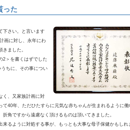
貰った
て下さい。と言います
族計画に対し、永年にわ
頂きました。
の2＞を書くはずでした
ないうちに、その事につい
なく、又家族計画に対
って40年、ただひたすらに元気な赤ちゃんが生まれるように働
、折角ですから遠慮なく頂けるものは頂いてきました。
出来るように対処する事が、もっとも大事な母子保健かもしれ