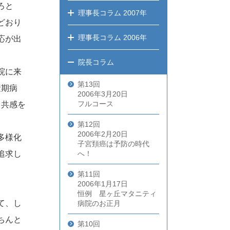
ろと
理事長コラム
2007年
どおり
理事長コラム
2006年
応が出
院長コラム
院に来
第13回
産期病
2006年3月20日
フルコース
、共感を
第12回
2006年2月20日
多様化
子宮頚癌は予防の時代
追求し
へ！
第11回
2006年1月17日
恒例 星ヶ丘マタニティ
て、し
病院のお正月
ちんと
第10回