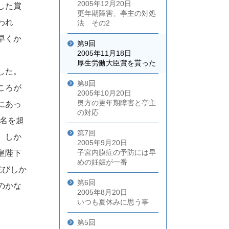
2005年12月20日
した賞
更年期障害、亭主の対処
われ
法 その2
早くか
第9回
2005年11月18日
厚生労働大臣賞を貰った
した。
第8回
ころが
2005年10月20日
奥方の更年期障害と亭主
にあっ
の対応
0名を超
第7回
、しか
2005年9月20日
子宮内膜症の予防には早
皇陛下
めの妊娠が一番
侘びしか
第6回
のかな
2005年8月20日
いつも夏休みに思う事
第5回