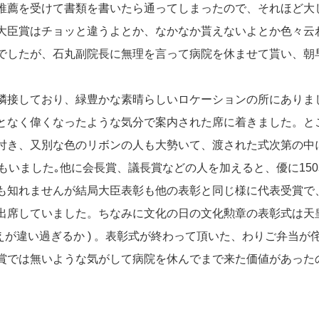
推薦を受けて書類を書いたら通ってしまったので、それほど大
大臣賞はチョッと違うよとか、なかなか貰えないよとか色々云
でしたが、石丸副院長に無理を言って病院を休ませて貰い、朝
隣接しており、緑豊かな素晴らしいロケーションの所にありま
となく偉くなったような気分で案内された席に着きました。と
付き、又別な色のリボンの人も大勢いて、渡された式次第の中
もいました｡他に会長賞、議長賞などの人を加えると、優に15
も知れませんが結局大臣表彰も他の表彰と同じ様に代表受賞で
出席していました。ちなみに文化の日の文化勲章の表彰式は天
えが違い過ぎるか ) 。表彰式が終わって頂いた、わりご弁当が
賞では無いような気がして病院を休んでまで来た価値があった