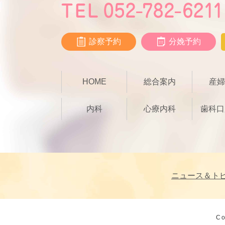
診察予約
分娩予約
HOME
総合案内
産婦
内科
心療内科
歯科口
ニュース＆ト
Co