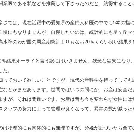
開業医である私などを推薦して下さったのだと、納得すること
多さでは、現在活躍中の愛知県の産婦人科医の中でも5本の指
自慢にもなりませんが、自慢したいのは、統計的にも星ヶ丘マ
高水準のわが国の周産期統計よりもなお20％くらい良い結果を
00％結果オーライと言う訳にはいきません。残念な結果になり
した。
知っておいて欲しいことですが、現代の産科学を持ってしても
亡などがまだあります。世間ではいつの間にか、お産は安全だ
ますが、それは間違いです。お産は昔も今も変わらず女性には
スタッフの努力によって管理が良くなって、異常の数が減った
のは物理的にも肉体的にも無理ですが、分娩が近づいたら全て