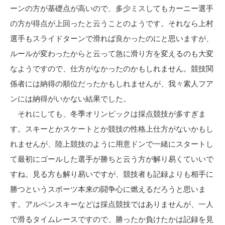
ーンの方が基礎点が高いので、多少ミスしてもカーニー選手
の方が得点が上回ったと云うことのようです。それなら上村
選手もスライドターンで滑れば良かったのにと思いますが、
ルールが変わったからと云って急に滑り方を変えるのも大変
なようですので、仕方がなかったのかもしれません。競技関
係者には納得の順位だったかもしれませんが、我々素人フア
ンには納得がいかない結果でした。
それにしても、冬季オリンピックは採点競技が多すぎま
す。スキーとかスケートとか競技の性格上仕方がないかもし
れませんが、陸上競技のように用意ドンで一緒にスタートし
て最初にゴールした選手が勝ちと云う方が解り易くていいで
すね。見る方も解り易いですが、競技者も記録よりも相手に
勝つというスポーツ本来の闘争心に燃えるだろうと思いま
す。アルペンスキーなどは採点競技ではありませんが、一人
で滑るタイムレースですので、勝ったか負けたかは記録を見