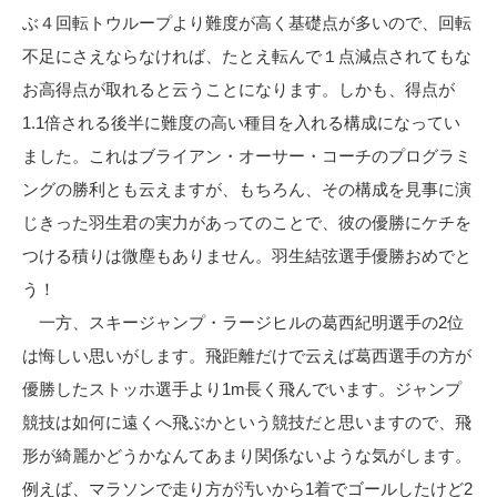
ぶ４回転トウループより難度が高く基礎点が多いので、回転
不足にさえならなければ、たとえ転んで１点減点されてもな
お高得点が取れると云うことになります。しかも、得点が
1.1倍される後半に難度の高い種目を入れる構成になってい
ました。これはブライアン・オーサー・コーチのプログラミ
ングの勝利とも云えますが、もちろん、その構成を見事に演
じきった羽生君の実力があってのことで、彼の優勝にケチを
つける積りは微塵もありません。羽生結弦選手優勝おめでと
う！
一方、スキージャンプ・ラージヒルの葛西紀明選手の2位
は悔しい思いがします。飛距離だけで云えば葛西選手の方が
優勝したストッホ選手より1m長く飛んでいます。ジャンプ
競技は如何に遠くへ飛ぶかという競技だと思いますので、飛
形が綺麗かどうかなんてあまり関係ないような気がします。
例えば、マラソンで走り方が汚いから1着でゴールしたけど2