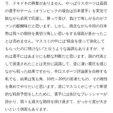
ラ、ドキドキの興奮がありません。やっぱりスポーツは贔屓
の選手やチーム（オリンピックの場合は日本選手）を実況で
観ながら必死で応援し、勝って喜び、負けて悔しがるのがフ
ァンの醍醐味だと思います。しかし、残念ながら今回の日本
勢は我々の期待を裏切り悔しい思いをする場面が多かったこ
とは否めません。マスコミの中には“税金を使って強化して
もらったのに情けない”と云うような論調もありますが、そ
れは選手にはあまりにも酷な判断だと思います。国の代表と
して派遣されたことは充分に認識して、逆に凄い重圧を感じ
ながら戦った結果ですから、辛口スポーツ評論家を自称する
私でも、結果は兎も角、10代～20代の若者たちの、その根性
を褒めてやりたいと思います。逆にマスコミがこぞって希望
的な戦前予想をしたために、選手には余計なプレッシャーが
掛かり、我々も過大な期待を掛け過ぎて、がっかり度が大き
いという側面もあります。