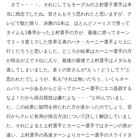
さて～・・・。それにしてもモーグルの上村愛子選手は本
当に残念でしたね。皆さんもそう思われたと思いますが、テ
レビで観た限り、決勝の1本は、ほとんどノーミスで滑って
タイムも1番早かった上村選手の方が、最後に滑ってターン
で２～３度ミスした世界王者のハナ・カーニー選手より上に
行くだろうと思いました。ところが結果はカーニー選手の方
が得点が上で３位に入り、最後の最後で上村選手はメダルを
逃してしまいました。多くの皆さんが“えっ！どうして？”と
思われたでしょうが、私も“それは無いだろう。いくらネー
ムバリューがあるからと云ってカーニー選手にエコ贔屓する
なよ！だから採点競技は嫌だよな・・・”と叫んでいまし
た。この結果に疑問を持たれた方が多かったのでしょう。翌
日からテレビ各局が採点方法について詳しく解説していまし
た。それによると上村選手とカーニー選手ではターンの形が
違い、上村選手の高速ターンよりカーニー選手のスライドタ