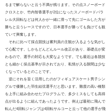
るまで解らないと云う不満が残ります。その点スノーボード
クロスとか、竹内智香選手が2位になったスノーボードパラ
レル大回転などは何人かが一緒に滑って先にゴールした方が
勝ちと云うレースですので、日本選手が勝っても負けても観
ていて興奮します。
それに比べて採点競技は審判員の主観が入るような気がし
て心配です。しかもどんどんルール改正があり、基礎点が変
わるので、選手の対応も大変なようです。でも最近は各競技
とも細かく採点基準が示されており、私情が入る隙間は少な
くなっているとのことです。
逆にそれを旨く活用したのがフィギュアスケート男子シン
グルで優勝した羽生結弦選手だと思います。難度の高い種類
を上手に組み合わせたプログラムで、多少ミスをしても高得
点が出るように組んであったようです。例えば最初に飛んで
転んだ4回転ジャンプは4回転サルコーと云って他の選手が飛