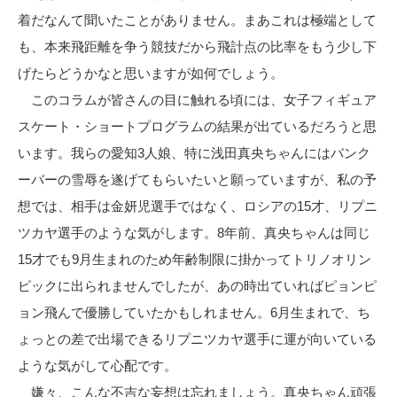
着だなんて聞いたことがありません。まあこれは極端として
も、本来飛距離を争う競技だから飛計点の比率をもう少し下
げたらどうかなと思いますが如何でしょう。
このコラムが皆さんの目に触れる頃には、女子フィギュア
スケート・ショートプログラムの結果が出ているだろうと思
います。我らの愛知3人娘、特に浅田真央ちゃんにはバンク
ーバーの雪辱を遂げてもらいたいと願っていますが、私の予
想では、相手は金妍児選手ではなく、ロシアの15才、リプニ
ツカヤ選手のような気がします。8年前、真央ちゃんは同じ
15才でも9月生まれのため年齢制限に掛かってトリノオリン
ピックに出られませんでしたが、あの時出ていればピョンピ
ョン飛んで優勝していたかもしれません。6月生まれで、ち
ょっとの差で出場できるリプニツカヤ選手に運が向いている
ような気がして心配です。
嫌々、こんな不吉な妄想は忘れましょう。真央ちゃん頑張