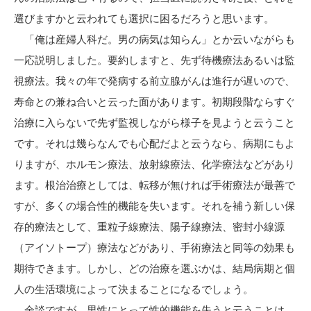
選びますかと云われても選択に困るだろうと思います。
「俺は産婦人科だ。男の病気は知らん」とか云いながらも
一応説明しました。要約しますと、先ず待機療法あるいは監
視療法。我々の年で発病する前立腺がんは進行が遅いので、
寿命との兼ね合いと云った面があります。初期段階ならすぐ
治療に入らないで先ず監視しながら様子を見ようと云うこと
です。それは幾らなんでも心配だよと云うなら、病期にもよ
りますが、ホルモン療法、放射線療法、化学療法などがあり
ます。根治治療としては、転移が無ければ手術療法が最善で
すが、多くの場合性的機能を失います。それを補う新しい保
存的療法として、重粒子線療法、陽子線療法、密封小線源
（アイソトープ）療法などがあり、手術療法と同等の効果も
期待できます。しかし、どの治療を選ぶかは、結局病期と個
人の生活環境によって決まることになるでしょう。
余談ですが、男性にとって性的機能を失うと云うことは、