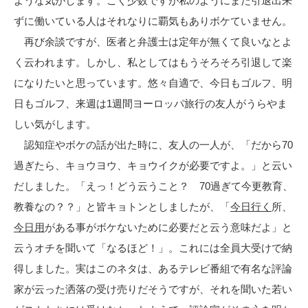
ような気がします。ごく少数ですが私のようにまだ引退出来
ずに働いている人はそれなりに覇気もありボケていません。
再び余談ですが、医者と弁護士は定年が無くて良いなとよ
く云われます。しかし、私としてはもうそろそろ引退して楽
になりたいと思っています。悠々自適で、今日もゴルフ、明
日もゴルフ、来週は1週間ヨーロッパ旅行の友人がうらやま
しい気がします。
認知症やボケの話が出た時に、友人の一人が、「だから70
過ぎたら、キョウヨウ、キョウイクが必要ですよ。」と云い
だしました。「えっ！どう云うこと？ 70過ぎて今更教育、
教養なの？？」と皆キョトンとしましたが、「
今日行く
所、
今日用
がある事がボケないために必要だと云う意味だよ」と
云うオチを聞いて「なるほど！」。これには全員大受けで納
得しました。実はこのネタは、あるテレビ番組で有名な評論
家が云った洒落の受け売りだそうですが、それを聞いた若い