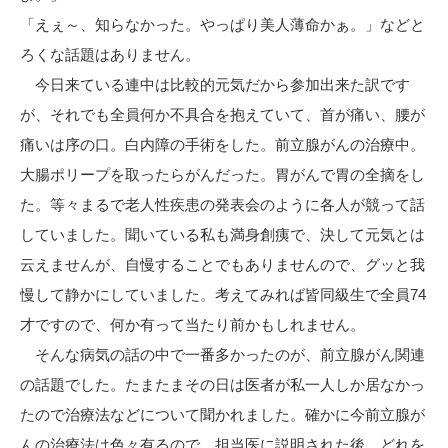
「えぇ～、知らなかった。やっぱり美人薄命かぁ。」などと
ろくな話題はありません。
今日来ている連中は比較的元気だから参加出来た訳です
が、それでも全員何か不具合を抱えていて、首が痛い、腰が
痛いは序の口。白内障の手術をした。前立腺がんの治療中。
大腸ポリープを取ったらがんだった。胃がんで胃の全摘をし
た。等々まるで老人性疾患の発表会のように各人が競って話
していました。聞いている私も満身創痍で、決して元気とは
云えませんが、自慢することでもありませんので、グッと我
慢して静かにしていました。考えてみれば皆同級生で全員74
才ですので、何か有って当たり前かもしれません。
そんな病気の話の中で一番多かったのが、前立腺がん関連
の話題でした。たまたまその日は医者が私一人しか居なかっ
たので治療法などについて聞かれました。確かに今前立腺が
んの治療法は色々有るので、担当医に説明された後、どれを