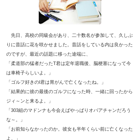
先日、高校の同級会があり、二十数名が参加して、久しぶ
りに昔話に花を咲かせました。昔話をしている内は良かった
のですが、最近の話題に移った途端に、
「柔道部の猛者だったT君は定年退職後、脳梗塞になって今
は車椅子らしいよ。」
「ゴルフ好きのI君は胃がんで亡くなったね。」
「結果的に彼の最後のゴルフになった時、一緒に回ったから
ジィ～ンと来るよ。」
「303組のマドンナも今会えばやっぱりオバアチャンだろう
な～。」
「お前知らなかったのか。彼女も半年くらい前に亡くなった
よ。」