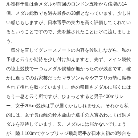
ル獲得予測は金メダルが前回のロンドン五輪から倍増の14
個、メダル総数でも過去最多の38個となっています。少し甘
い感じもしますが、日本選手の実力を高く評価してくれてい
るということですので、先を越されたことは水に流しましょ
う。
気分を直してグレースノートの内容を吟味しながら、私の
予想と云うか期待を少し付け加えますと、先ず、メイン競技
の陸上競技で一つもメダル候補が無かったのが残念です。確
かに過ってのお家芸だったマラソンも今やアフリカ勢に席巻
されて後れを取っていますし、他の種目もメダルに届くには
もう一息と云う所ですが、ひょっとすると男子400mリレ
ー、女子20km競歩は手が届くかもしれません。それから私
的には、女子長距離の鈴木亜由子選手の入賞あわよくば銅メ
ダルを期待しています。又、メダルには届かないでしょう
が、陸上100mでケンブリッジ飛鳥選手が日本人初の9秒台を