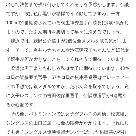
出して決勝まで残り何かしてくれそうな予感がします。余談
ですが、彼は色は黒いが精悍でイイ顔してますね。一方
100mで1番期待されている桐生祥秀選手は勝負に弱い気がし
ますので、たぶん期待を裏切って早々に消えるでしょう。
競泳では、萩野公介選手が2個位金メダルを取る気がしま
す。そして、今井ルナちゃんや池江璃花子ちゃんなど10代女
子選手が何か大きなことをしてくれそうで期待しています。
柔道は男子よりもむしろ私は女子に期待しています。48キ
ロ級の近藤亜美選手、57キロ級の松本薫選手はグレースノー
トの予想では銀メダルですが、たぶん金を取るでしょう。逆
に女子レスリングの吉田佐保里選手、伊調馨選手が4連覇な
るか心配です。
その他、バトミントンでは女子ダブルスの高橋、松友組、
シングルスの山口茜選手に金の期待がかかります。それにし
ても男子シングルス優勝候補ナンバー1だった桃田某の不祥