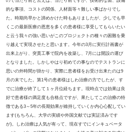
ので当たり前と云えば、当たり前ですが、技術的な面、設備
的な事項、コストの関係、人材面等々難しい事ばかりでし
た。時期尚早かと諦めかけた時もありましたが、少しでも早
くこの最新医療の恩恵を多くの患者様に享受してもらいたい
と云う我々の強い思いがこのプロジェクトの種々の困難を乗
り越えて実現させたと思います。今年の3月に実行計画書が
出来上がり、突貫工事で院内を改築し、7月には開設の運び
となりました。しかしやはり初めての事なのでテストランに
思いの外時間が掛かり、実際に患者様をお受け出来たのは9
月の末でした。第1号の患者様はしわ治療の方でしたが、す
でに治療が終了して１ヶ月位経ちます。現時点では効果は良
好で患者様の満足度も合格点ですが、果たしてこの治療の特
徴である3～5年の長期効果が維持していくか内心心配してい
ます(もちろん、大学の実績や外国文献では実証済みです
が)。しわ治療は人気が有って、現在すでにインキュベータ