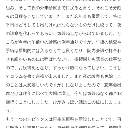
組み、そして夜の外来診察までに戻ると言う、それこそ分刻
みの日程をこなしていました。また忘年会も厳選して、特に
平日はどうしても出なければならないものだけに絞って、夜
の診察を代わってもらい、気兼ねしながら出ていました。と
ころが今年は午前中の診察は例年通りですが、午後の検査や
手術は原則的には入らなくても良くなり、院内会議や打合わ
せも細かいものには呼ばれないし、挨拶周りも院長の仕事な
ので、お役御免となり、すっかり暇になってしまい、こうし
てコラムを書く余裕が出来ました。また夜の診察も免除（こ
のことは大変嬉しいのですが）になりましたので、忘年会出
席だけは昨年に比べて大幅に増え、今年は気兼ねなく都合12
回行くことにしました。ひがみっぽい話はこの位にしましょ
う。
もう一つのトピックスは再生医療科を新設したことです。再
生医療とは簡単に云うと、自分自身の細胞を使って、機能障