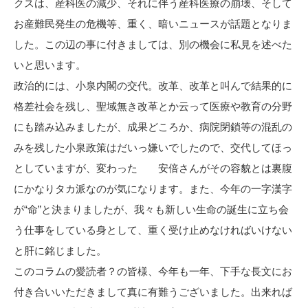
クスは、産科医の減少、それに伴う産科医療の崩壊、そして
お産難民発生の危機等、重く、暗いニュースが話題となりま
した。この辺の事に付きましては、別の機会に私見を述べた
いと思います。
政治的には、小泉内閣の交代。改革、改革と叫んで結果的に
格差社会を残し、聖域無き改革とか云って医療や教育の分野
にも踏み込みましたが、成果どころか、病院閉鎖等の混乱の
みを残した小泉政策はだいっ嫌いでしたので、交代してほっ
としていますが、変わった 安倍さんがその容貌とは裏腹
にかなりタカ派なのが気になります。また、今年の一字漢字
が“命”と決まりましたが、我々も新しい生命の誕生に立ち会
う仕事をしている身として、重く受け止めなければいけない
と肝に銘じました。
このコラムの愛読者？の皆様、今年も一年、下手な長文にお
付き合いいただきまして真に有難うございました。出来れば