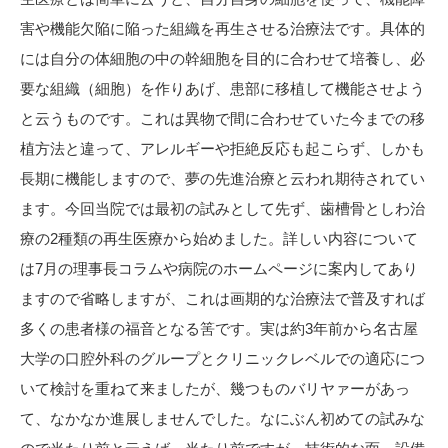
害や機能欠陥に陥った組織を再生させる治療法です。具体的
には自分の体細胞の中の幹細胞を目的に合わせて培養し、必
要な組織（細胞）を作りあげ、患部に移植して機能させよう
と云うものです。これは異物で間に合わせていた今までの移
植方法と違って、アレルギーや拒絶反応も起こらず、しかも
長期に機能しますので、夢の先進治療と云われ期待されてい
ます。今回当院では最初の試みとして先ず、歯槽骨としわ治
療の2種類の再生医療から始めました。詳しい内容について
は7月の理事長コラムや病院のホームページに案内してあり
ますので省略しますが、これは画期的な治療法で普及すれば
多くの患者様の福音となる筈です。実は約3年前から名古屋
大学の口腔外科のグループとクリニックレベルでの適応につ
いて検討を重ねて来ましたが、幾つものバリヤァーがあっ
て、なかなか進展しませんでした。なにぶん初めての試みな