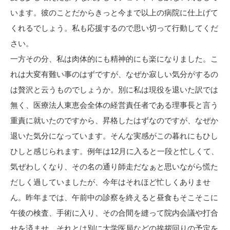
います。彼のことだからきっと今まで以上の病院に仕上げて
くれるでしょう。私も応援するので思い切って行動してくだ
さい。
一方その分、私は肉体的にも精神的にも楽になりました。こ
れは大変有難い事のはずですが、なぜか寂しい気分がするの
は贅沢と云うものでしょうか。別に私は現役を退いた訳では
無く、医療法人東恵会全体の経営責任者である理事長と言う
重責に就いたのですから、昇格したはずなのですが、なぜか
退いた気分になっています。そんな実感がこの暮れにもひし
ひしと感じられます。例年は12月に入ると一段と忙しくて、
気ぜわしくなり、その名の通り師走だなぁと思いながら慌た
だしく過していましたが、今年はそれほど忙しくありませ
ん。昨年までは、午前中の診察を終えると昼食もそこそこに
午後の検査、手術に入り、その合間を縫って院内会議や打合
せを済ませ、それとは別に大学医局などの挨拶回りの予定を