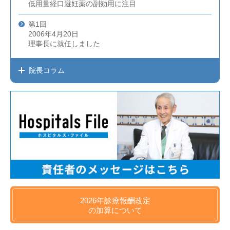
低用量経口避妊薬の副効用に注目
第1回
2006年4月20日
理事長に就任しました
院長コラム
2026年
診療報酬改定
の
加算について