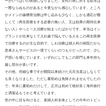
ーがいっぱいの状態になりました。女性の美に対する欲求は
一際ならぬものがあると今更ながら感心しています。ところ
がメインの歯槽骨治療は申し込みも少なく、しかも適応が難
しくて（再生医療をする必要の無い人、又は効果の期待出来
ない人）やっと一人治療が始まったばかりです。本当はイン
プラントが出来なくて入れ歯で悩んでいる人をこの再生医療
で治療するのが主な目的で、しわ治療は婦人科の病院だから
患者さんサービスの一環でくらいのつもりだったので、少し
戸惑いを感じています。いずれにしてもこの部門も来年持ち
越し部分が多いです。
その他、些細な事ですが開院以来続けた元旦当直はしなくて
も良くなりました。ただし書初めは免除されませんでしたの
で、年末に書初めだけして、正月は初めて格好良く海外旅行
と洒落込もうかと考えています。
世の中に目を向けると、産婦人科全体としての今年のトピッ