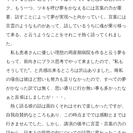
ク。もう一つ、ツキを呼び夢をかなえるには言葉の力が重
要、話すことによって夢が実現へと向かっていく。言葉には
言霊のようなものがあって、話しているうちに魂が乗り移っ
て来る。と云うようなことをそれこそ熱く語ってくれまし
た。
私も患者さんに優しい理想の周産期病院を作ると云う夢を
もって、前向きにプラス思考でやって来ましたので、”私も
そうしてた”。と共感出来るところは沢山ありました。唯私
の場合は彼ほど想いも努力も足りなかったので、すべての夢
がかなった訳では無く、思い通りに行か無い事も多かったな
ぁと反省はしましたが・・・。
熱く語る彼の話は面白くそれはそれで楽しかったですが、
自我自賛的なところもあり、この時点まででは感動とまでは
行きませんでした。しかし、講演の後半に言霊・言葉の力の
話から、日本人の辞世の句についての話題に変わったころか