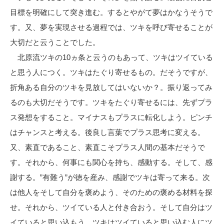
目標を明確にして突き進む。するとやがて夢はかなうそうで
す。又、夢を実現させる過程では、ツキを呼び寄せることが
大切だと云うことでした。
北原流ツキの10ヵ条と云うのもあって、ツキはツイている
と思う人につく。ツキはたぐり寄せるもの。だそうですが、
折角ある自分のツキを見放してはいないか？。振り返ってみ
るのも大切だそうです。ツキをたぐり寄せるには、先ずプラ
ス発想をすること。マイナスもプラスに転化しよう。ピンチ
はチャンスと考える。後良し言葉でプラス思考に変える。
又、素直であること、素直こそプラス人間の基本だそうで
す。それから、何事にも関心を持ち、感動する。そして、感
謝する。”有難う”が徳を産み、感謝でツキは寄って来る。次
は他人をそして自分を褒めよう、そのための褒める材料を探
せ。それから、ツイている人と付き合おう。そして自分はツ
イていると思い込もう。ツキはツイていると思い込む人にツ