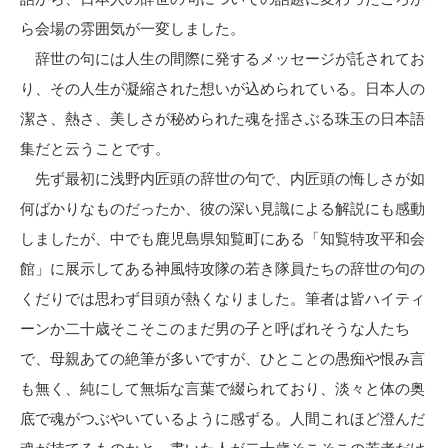
ら会場の雰囲気が一変しました。
辞世の句には人生の間際に発するメッセージが託されてお
り、その人生が凝縮された想いが込められている。日本人の
潔さ、熱さ、美しさが秘められた魂を揺さぶる珠玉の日本語
集だと云うことです。
先ず最初に浅野内匠頭の辞世の句で、内匠頭の悔しさが如
何ばかりなものだったか、彼の深い見識による解説にも感動
しましたが、中でも鹿児島県知覧町にある「知覧特攻平和会
館」に展示してある神風特攻隊の若き隊員たちの辞世の句の
くだりでは思わず目頭が熱くなりました。筆者は皆ハイティ
ーンか二十歳そこそこのまだ男の子と呼ばれそうな人たち
で、母親あての絶筆が多いですが、ひとことの愚痴や恨み言
も無く、純にして無垢な言葉で綴られており、淡々と体の奥
底で魂がつぶやいているように感ずる。人間これほど澄んだ