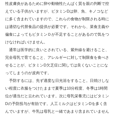
性皮膚炎があるために卵や動物性たんぱく質を親の判断で控
えている子供がいますが、ビタミンDは卵、魚、キノコなど
に多く含まれていますので、これらの食物が制限される時に
は適切な代替食品の提供が必要です。それから、菜食主義や
偏食によってもビタミンＤが不足することがあるので気をつ
けなければいけません。
通常は医学的に良いとされている、紫外線を避けること、
完全母乳で育てること、アレルギーに対して制限食を食べさ
せることが、ビタミンD欠乏症に関しては良くないことにな
ってしまうのが皮肉です。
予防するには、先ず適度な日光浴をすること。日焼けしな
い程度に衣服をつけたままで夏季は10分程度、冬季は1時間
位が適当だと云われています。次に母乳栄養児にはビタミン
Dの予防投与が有効です。人工ミルクはビタミンDを多く含
んでいますが、牛乳は母乳と一緒であまり含まれていません