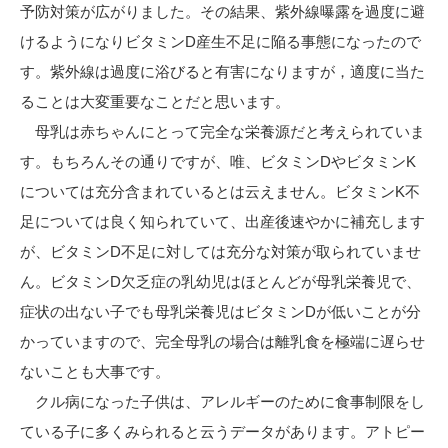
予防対策が広がりました。その結果、紫外線曝露を過度に避
けるようになりビタミンD産生不足に陥る事態になったので
す。紫外線は過度に浴びると有害になりますが，適度に当た
ることは大変重要なことだと思います。
母乳は赤ちゃんにとって完全な栄養源だと考えられていま
す。もちろんその通りですが、唯、ビタミンDやビタミンK
については充分含まれているとは云えません。ビタミンK不
足については良く知られていて、出産後速やかに補充します
が、ビタミンD不足に対しては充分な対策が取られていませ
ん。ビタミンD欠乏症の乳幼児はほとんどが母乳栄養児で、
症状の出ない子でも母乳栄養児はビタミンDが低いことが分
かっていますので、完全母乳の場合は離乳食を極端に遅らせ
ないことも大事です。
クル病になった子供は、アレルギーのために食事制限をし
ている子に多くみられると云うデータがあります。アトピー