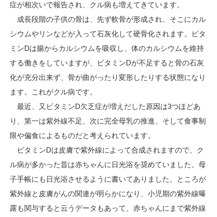
症が相次いで報告され、クル病も増えてきています。
成長段階の子供の骨は、先ず軟骨が形成され、そこにカル
シウムやリンなどが入って石灰化して硬骨化されます。ビタ
ミンDは腸からカルシウムを吸収し、体のカルシウムを維持
する働きをしていますが、ビタミンDが不足すると骨の石灰
化が充分出来ず、骨が曲がったり変形したりする状態になり
ます。これがクル病です。
最近、又ビタミンD欠乏症が増えだした原因は3つほどあ
り、第一は紫外線不足、次に完全母乳の推進、そして食事制
限や偏食によるものだと考えられています。
ビタミンDは皮膚で紫外線によって合成されますので、ク
ル病が多かった昔は赤ちゃんに日光浴を奨めていました。母
子手帳にも日光浴させるように書いてありました。ところが
紫外線と皮膚がんの関連が明らかになり、小児期の紫外線曝
露も関与すると云うデータもあって、赤ちゃんにまで紫外線