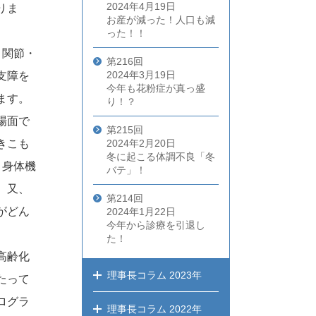
2024年4月19日
りま
お産が減った！人口も減
った！！
・関節・
第216回
2024年3月19日
支障を
今年も花粉症が真っ盛
ます。
り！？
場面で
第215回
きこも
2024年2月20日
冬に起こる体調不良「冬
。身体機
バテ」！
。又、
第214回
がどん
2024年1月22日
今年から診療を引退し
た！
高齢化
理事長コラム
2023年
たって
ログラ
理事長コラム
2022年