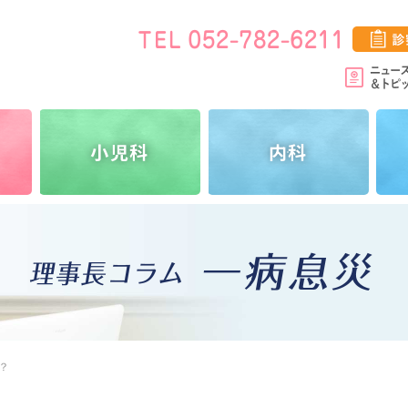
小児科
内科
？