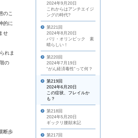
2024年9月20日
これからはアンチエイジ
態のこ
ングの時代?
神的に
第221回
ませ
2024年8月20日
パリ・オリンピック 素
晴らしい！
いられま
第220回
階の
2024年7月19日
“がん経済毒性”って何？
第219回
2024年6月20日
この症状、フレイルか
も？
第218回
2024年5月20日
ギックリ腰顛末記
横断歩
第217回