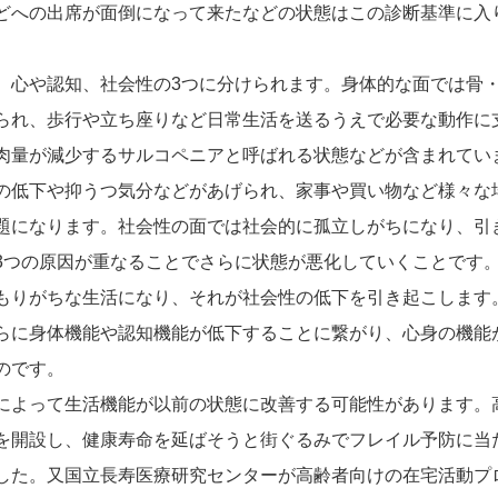
どへの出席が面倒になって来たなどの状態はこの診断基準に入
。
心や認知、社会性の3つに分けられます。身体的な面では骨
られ、歩行や立ち座りなど日常生活を送るうえで必要な動作に
肉量が減少するサルコペニアと呼ばれる状態などが含まれてい
の低下や抑うつ気分などがあげられ、家事や買い物など様々な
題になります。社会性の面では社会的に孤立しがちになり、引
3つの原因が重なることでさらに状態が悪化していくことです
もりがちな生活になり、それが社会性の低下を引き起こします
らに身体機能や認知機能が低下することに繋がり、心身の機能
のです。
によって生活機能が以前の状態に改善する可能性があります。
を開設し、健康寿命を延ばそうと街ぐるみでフレイル予防に当
した。又国立長寿医療研究センターが高齢者向けの在宅活動プ