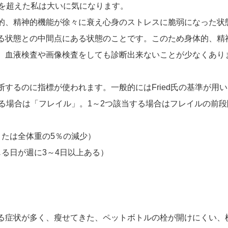
才を超えた私は大いに気になります。
的、精神的機能が徐々に衰え心身のストレスに脆弱になった状
る状態との中間点にある状態のことです。このため身体的、精
、血液検査や画像検査をしても診断出来ないことが少なくあり
るのに指標が使われます。一般的にはFried氏の基準が用
る場合は「フレイル」。1～2つ該当する場合はフレイルの前段
または全体重の5％の減少）
る日が週に3～4日以上ある）
る症状が多く、瘦せてきた、ペットボトルの栓が開けにくい、