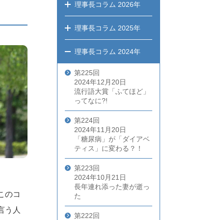
理事長コラム
2026年
理事長コラム
2025年
理事長コラム
2024年
第225回
2024年12月20日
流行語大賞「ふてほど」
ってなに?!
第224回
2024年11月20日
「糖尿病」が「ダイアベ
ティス」に変わる？！
第223回
2024年10月21日
長年連れ添った妻が逝っ
このコ
た
言う人
第222回