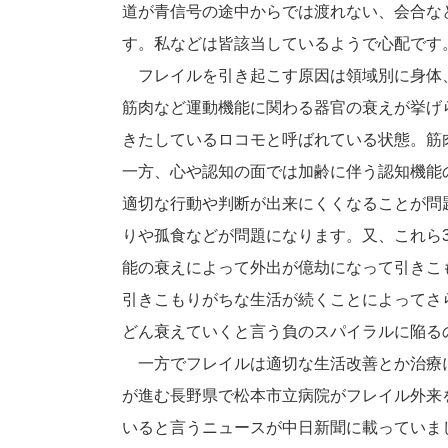
道が青信号の途中からでは渡れない、会合な
す。私などは皆該当しているようで心配です
フレイルを引き起こす原因は領域別に身体、
筋肉など運動機能に関わる器官の衰えが挙げ
きたしているロコモと呼ばれている状態。筋
一方、心や認知の面では加齢に伴う認知機能
適切な行動や判断が出来にくくなることが問
りや孤食などが問題になります。又、これら
能の衰えによって外出が億劫になって引きこ
引きこもりがちな生活が続くことによってさ
どん衰えていくと言う負のスパイラルに陥る
一方でフレイルは適切な生活改善とか治療
が進む長野県で松本市立病院がフレイル外来
いると言うニュースが中日新聞に載っていま