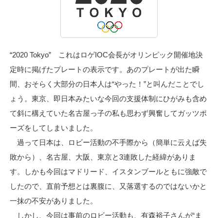
“2020 Tokyo” これはロゲIOC会長がオリンピック開催地決
定時に掲げたプレートの表示です。あのプレートが出た瞬
間、おそらく大部分の日本人は“やった！”と叫んだことでし
ょう。東京、即日本みたいな今回の支援体制にひがみも含め
て斜に構えていた名古屋っ子の私も思わず興奮してガッツポ
ーズをしてしまいました。
過って日本は、ロビー活動の不手際から（簡単に云えば失
敗から）、名古屋、大阪、東京と3連敗した経緯がありま
す。しかも今回はマドリード、イスタンブールともに強敵で
したので、直前予想とは裏腹に、又落選するのではないかと
一抹の不安がありました。
しかし、今回は事前のロビー活動も、有森裕子さんが“ま