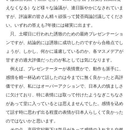
えなくなる）など様々な論議が、連日賑やかになされていま
すが、評論家の皆さん精々頑張って賛否両論討議してくださ
い。いずれの答えも7年後には確実に出ます。
只、土曜日に行われた誘致のための最終プレゼンテーショ
ンですが、結論的には誘致に成功したのですから合格点でし
ょうが、しかし、何かに遠慮しているのか、各マスメデアが
甘すぎの過大評価だったのが私としては気になります。
例えば、プレゼンテーターが表情豊かで、動作も派手に、
感情を精一杯込めて話したのは今までに無く良かったと高評
価ですが、私にはオーバーアクションで、日本人の慎ましさ
に欠けており、特に表情には取って付けたようなぎこちなさ
があって堂に入っているとは思えませんでした。感情を込め
て話す時に思わず出る程度の表情が日本人らしくて良かった
のではないかと思います。
その点、高円宮妃殿下は気品があって感情の入れ方も自然