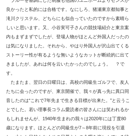
ブルーを基調にした制服も他国のユニホームよりセンスが
良かったと私的には合格です。なにしろ、猪瀬東京都知事と
滝川クリステル、どちらにも似合っていたのですから素晴ら
しいと思います。又、小谷実可子さんの競技場紹介と東京案
内もまずまずでしたが、登場人物がほとんど外国人だったの
は気になりました。それから、やはり外国人が沢山出てくる
ストーリー性が有るような無いようなカットが断続的に出て
きましたが、あれは何を云いたかったのでしょう。 ？で
す。
たまたま、翌日の日曜日は、高校の同級生ゴルフで、友人
たちに会ったのですが、東京開催で、我々が真っ先に異口同
音したのは“これで7年先まで生きる目標が出来た。”と云うこ
とでした。若い理事長コラム愛読者の皆さんには笑われるか
もしれませんが、1940年生まれの我々は2020年には丁度80
歳になります。ほとんどの同級生が7～8年前に現役を引退