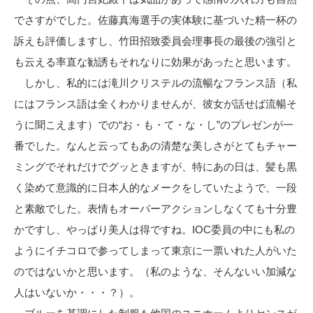
でさすがでした。佐藤真海選手の実体験に基づいた精一杯の
訴えも評価しますし、竹田招致委員会理事長の最後の強引と
も云える率直な勧誘もそれなりに効果があったと思います。
しかし、私的には滝川クリステルの流暢なフランス語（私
にはフランス語は全くわかりませんが、彼女が話せば流暢そ
うに聞こえます）での“お・も・て・な・し”のプレゼンが一
番でした。なんと云ってもあの清楚な美しさがとてもチャー
ミングでそれだけでグッときますが、特にあの日は、髪も黒
く染めて意識的に日本人的なメークをしていたようで、一段
と素敵でした。表情もオーバーアクションしなくても十分豊
かですし、やっぱり美人は得ですね。IOC委員の中にも私の
ようにイチコロで参ってしまって東京に一票いれた人がいた
のではないかと思います。（私のような、そんないい加減な
人はいないか・・・？）。