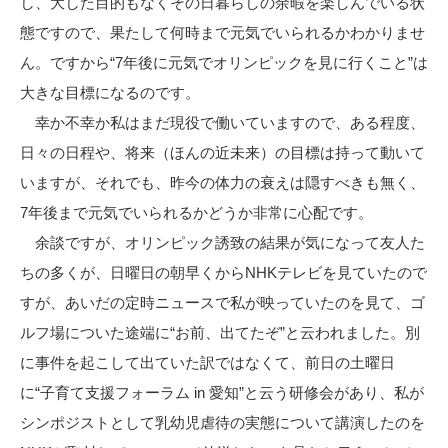
し、大した目的もなくその日暮らしの余暇を楽しんでいる状
態ですので、果たして何時まで元気でいられるかわかりませ
ん。ですから“7年後に元気でオリンピックを見に行くこと”は
大きな目標になるのです。
幸か不幸か私はまだ現役で働いていますので、ある程度、
日々の日程や、将来（ほんの近未来）の目標は持って動いて
いますが、それでも、昨今の体力の衰えは隠すべきも無く、
7年後まで元気でいられるかどうか非常に心配です。
余談ですが、オリンピック誘致の結果が気になって友人た
ちの多くが、日曜日の朝早くからNHKテレビを見ていたので
すが、あいだの定時ニュースで私が映っていたのを見て、ゴ
ルフ場についた途端に“お前、出てたぞ”と云われました。別
に事件を起こして出ていた訳ではなくて、前日の土曜日
に“子育て支援フォーラム in 愛知”と云う研修会があり、私が
シンポジストとして乳幼児虐待の実態について講演したのを