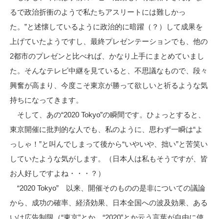
るで政治折衝のようで私たちアスリートには難しかっ
た。”と述懐しているように政治的に暗躍（？）して成果を
上げていたようですし、最終プレゼンテーションでも、他の
2都市のプレゼンと比べれば、かなり上手にまとめていまし
た。そんなテレビ中継を見ていると、不思議なもので、段々
興奮が高まり、今度こそ東京が勝って欲しいと祈るような気
持ちになってきます。
そして、あの“2020 Tokyo”の瞬間です。ひょっとすると、
東京開催に批判的な人でも、私のように、思わず一瞬は“よ
っしゃ！”と叫んでしまって後から“いやいや、拙い”と苦笑い
していたような気がします。（日本人は私もそうですが、皆
お人好しですよね・・・？）
“2020 Tokyo” 以来、開催そのものの是非についての議論
から、成功の確率、経済効果、日本全国への波及効果、ある
いは広告制限（“東京”とか、“2020”とか云う言葉が自由に使