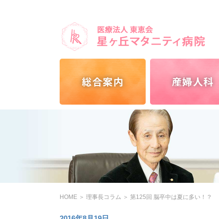
総合案内
産婦人科
HOME
＞
理事長コラム
＞
第125回 脳卒中は夏に多い！？
2016年8月19日