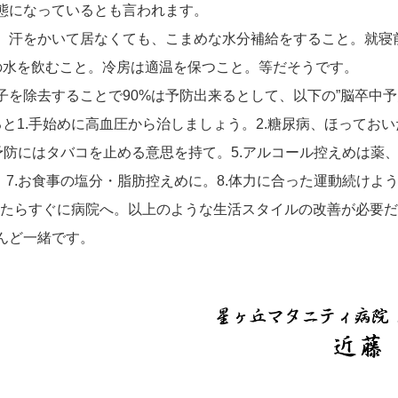
態になっているとも言われます。
、汗をかいて居なくても、こまめな水分補給をすること。就寝
の水を飲むこと。冷房は適温を保つこと。等だそうです。
を除去することで90%は予防出来るとして、以下の”脳卒中予
ると1.手始めに高血圧から治しましょう。2.糖尿病、ほってお
.予防にはタバコを止める意思を持て。5.アルコール控えめは薬
7.お食事の塩分・脂肪控えめに。8.体力に合った運動続けよう
きたらすぐに病院へ。以上のような生活スタイルの改善が必要
んど一緒です。