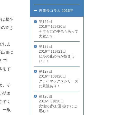
理事長コラム
2016年
では脳卒
第129回
2016年12月20日
者の皆さ
今年も世の中色々あって
大変だ？！
でしま
第128回
2016年11月21日
下出血に
ピルの止め時が悩まし
とで
い！！
訳をす
第127回
2016年10月20日
クライマックスシリーズ
め、そ
に異議あり！
が詰ま
第126回
2016年9月20日
やすく
女性の皆様"夏老け"にご
、一般
用心！