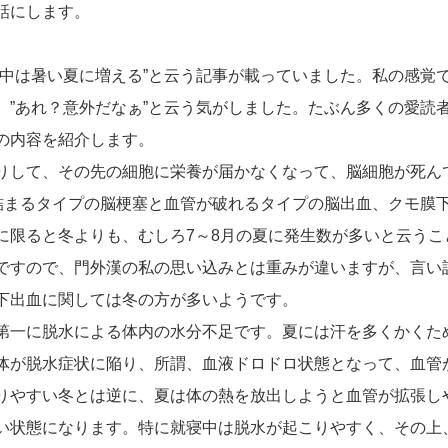
話にします。
中は暑い夏に増える”と云う記事が載っていました。私の感覚
、”あれ？意外だなぁ”と云う気がしました。たぶん多くの愛読
の内容を紹介します。
りして、その先の細胞に栄養が届かなくなって、脳細胞が死ん
が詰まるタイプの脳梗塞と血管が破れるタイプの脳出血、クモ膜
に限ると冬よりも、むしろ7～8月の夏に発生数が多いと云うこ
ですので、門外漢の私の思い込みとは重みが違いますが、言い
下出血に関しては冬の方が多いようです。
第一に脱水による体内の水分不足です。夏には汗を多くかくた
体が脱水症状に陥り、所謂、血液ドロドロ状態となって、血管
りやすい冬とは逆に、夏は体の熱を放出しようと血管が拡張し
い状態になります。特に就寝中は脱水が起こりやすく、その上