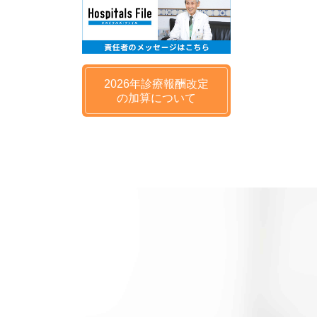
2026年
診療報酬改定
の
加算について