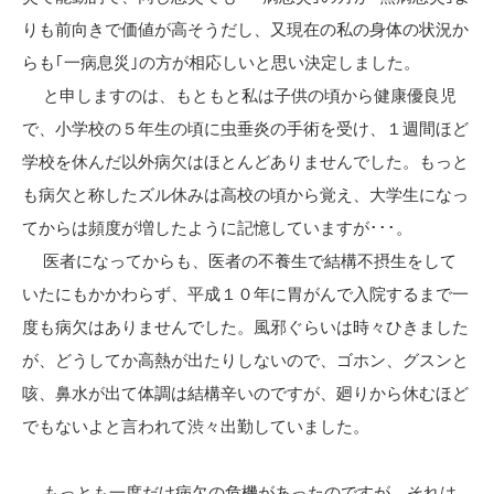
りも前向きで価値が高そうだし、又現在の私の身体の状況か
らも｢一病息災｣の方が相応しいと思い決定しました。
と申しますのは、もともと私は子供の頃から健康優良児
で、小学校の５年生の頃に虫垂炎の手術を受け、１週間ほど
学校を休んだ以外病欠はほとんどありませんでした。もっと
も病欠と称したズル休みは高校の頃から覚え、大学生になっ
てからは頻度が増したように記憶していますが･･･。
医者になってからも、医者の不養生で結構不摂生をして
いたにもかかわらず、平成１０年に胃がんで入院するまで一
度も病欠はありませんでした。風邪ぐらいは時々ひきました
が、どうしてか高熱が出たりしないので、ゴホン、グスンと
咳、鼻水が出て体調は結構辛いのですが、廻りから休むほど
でもないよと言われて渋々出勤していました。
もっとも一度だけ病欠の危機があったのですが。それは