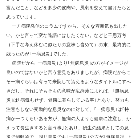
富んだこと、などを多少の皮肉や、風刺を交えて書けたらと
思っています。
一方病院発信のコラムですから、そんな雰囲気も出した
い。かと言って変な造語にはしたくない。などと千思万考
（下手な考え休むに似たりの意味も含めて）の末、最終的に
残ったのが｢一病息災｣でした。
病院だから｢一病息災｣より｢無病息災｣の方がイメージが
良いのではないかと言う意見もありましたが、病院だからこ
そ一病ぐらいは有って来院して貰えるようなタイトルにすべ
きだし、それにそもそもの意味が広辞苑によれば、｢無病息
災｣は｢病気もせず、健康に暮らしている事｣とあり、努力も
注意もしない受動的な息災なのに対して、｢一病息災｣は｢持
病が一つくらいある方が、無病の人よりも健康に注意し、か
えって長生きすると言う事｣とあり、摂生の結果としての息
災で能動的で、同じ息災でも｢一病息災｣の方が｢無病息災｣よ