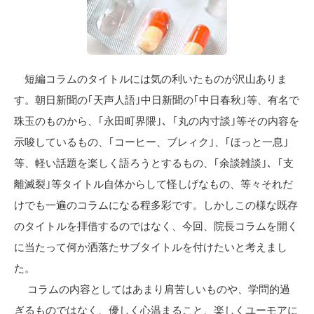
短編コラムのタイトルには気の利いたものが沢山ありま
す。朝日新聞の｢天声人語｣中日新聞の｢中日春秋｣等、有名で
珠玉のものから、｢永田町界隈｣、｢丸の内寸談｣等その内容を
示唆しているもの、｢コーヒー、ブレィク｣、｢ほっと一息｣
等、軽い話題を楽しく語ろうとするもの、｢余談雑談｣、｢支
離滅裂｣等タイトル自体からして怪しげなもの、等々それだ
けでも一遍のコラムになる程多彩です。しかしこの様な既存
のタイトルを拝借するのではなく、今回、院長コラムを開く
に当たって何か洒落たサブタイトルを付けたいと考えまし
た。
コラムの内容としてはあまり肩苦しいものや、学問的過
ぎるものではなく、優しく心温まること、楽しくユーモアに