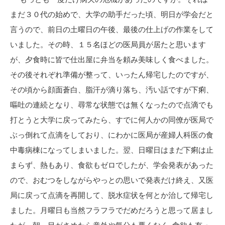
まだ３０代の始めで、大学の助手だった頃、明日が学会だと
言うので、前日の土曜日の午後、最後の仕上げの作業をして
いました。その時、１５名ほどの医局員が居たと思います
が、夕食時に皆で仕出屋に弁当を頼み美味しく食べました。
その後それぞれ準備が整って、いったん帰宅したのですが、
その頃から顔面蒼白、脂汗が滴り落ち、汚い話ですが下痢、
嘔吐の連続となり、尋常な状態では無くなったので点滴でも
打とうと大学に戻ってみたら、すでに何人かの同僚が医局で
ぶっ倒れて点滴をしており、にわかに医局が産婦人科医の食
中毒病棟になってしまいました。翌、日曜日はまだ下痢は止
まらず、熱もあり、食欲もゼロでしたが、学会発表があった
ので、おむつをしながらやっとの思いで発表だけ終え、又医
局に戻って点滴を再開して、脱水症状を何とか治して帰宅し
ました。月曜日も当然フラフラでだめだろうと思って居まし