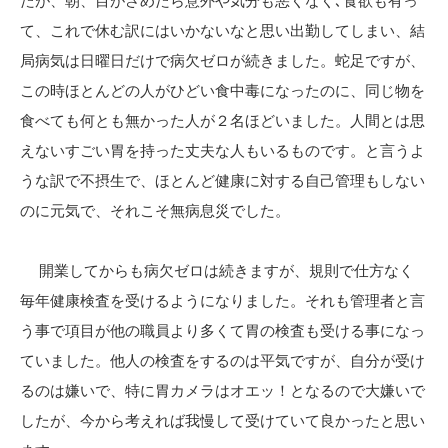
たが、朝、目がさめたら意外や気分も悪くなく､食欲も有っ
て、これで休む訳にはいかないなと思い出勤してしまい、結
局病気は日曜日だけで病欠ゼロが続きました。蛇足ですが、
この時ほとんどの人がひどい食中毒になったのに、同じ物を
食べても何とも無かった人が２名ほどいました。人間とは思
えないすごい胃を持った丈夫な人もいるものです。と言うよ
うな訳で不摂生で、ほとんど健康に対する自己管理もしない
のに元気で、それこそ無病息災でした。
開業してからも病欠ゼロは続きますが、規則で仕方なく
毎年健康検査を受けるようになりました。それも管理者と言
う事で項目が他の職員より多くて胃の検査も受ける事になっ
ていました。他人の検査をするのは平気ですが、自分が受け
るのは嫌いで、特に胃カメラはオエッ！となるので大嫌いで
したが、今から考えれば我慢して受けていて良かったと思い