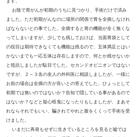
ます。
お陰で胃がんが初期のうちに見つかり、手術だけで済み
ました。ただ初期がんなのに場所の関係で胃を全摘しなけれ
ばならないとの事でした。全摘すると胃の機能が全く無くな
ってしまいますが、少しでも残しておけば、当面胃袋として
の役目は期待できなくても機能は残るので、五体満足とはい
かないまでも一応五体は存在しますので、何とか残せないか
と抵抗しましたが駄目でした。セカンドオピニオンではない
ですが、２～３名の友人の外科医に相談しましたが、一様に
お前の場合は全摘の方が良いとの答えでした。ひょっとして
初期では無いのではないか？告知で隠している事があるので
はないか？などと疑心暗鬼になったりもしましたが、まあそ
れならそれでもいい、騙されてやれと腹をくくって手術を受
けました。
いまだに再発もせずに生きているところを見ると嘘では