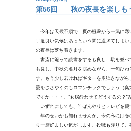
第56回
秋の夜長を楽しも
今年は天候不順で、夏の極暑から一気に寒
丁度良い気候はあっという間に過ぎてしまい
の夜長は落ち着きます。
書斎に篭って読書をするも良し、駒を並べ
も良し、中秋の名月を眺めながら、一句ひね
す。もう少し若ければギターを爪弾きながら
愛をささやくのもロマンチックでしょう（奥
ですか・・・。“女房酔わせてどうするの？”
いずれにしても、唯ぼんやりとテレビを観
年のせいかも知れませんが、今の私には春の
り一層好ましい気がします。役職も降りて、