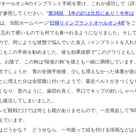
オールオン4のインプラント手術を受け、これが成功して（詳
で参照してください。“
第34回 1年の計は元旦にあり！今年は
は、当院ホームページ“
日帰りインプラントオールオン4/6
”を
も忘れて硬いものでも何でも食べれるようになりました。そし
ので、同じような状態で悩んでいた友人（インプラントを入れ
にもこの手術を勧めました。彼も効果抜群で“このグラリともし
。お陰で、この秋は“味覚の秋”を彼とも一緒に満喫しています
性でしょうか、胃の全摘手術後、少しも増えなかった体重が急
とに増えた分は全部腹に付いたようで、最近ベルトがきつくな
くなり、昔のように、歯切れ良く、早口でキップの好いしゃべ
も復活してしまいました。
ビ観戦だけでは何とも能がありませんので、一念発起して“6
考えています。
はどうかな？ どうせなら、一句捻って絵も付ける俳画などは