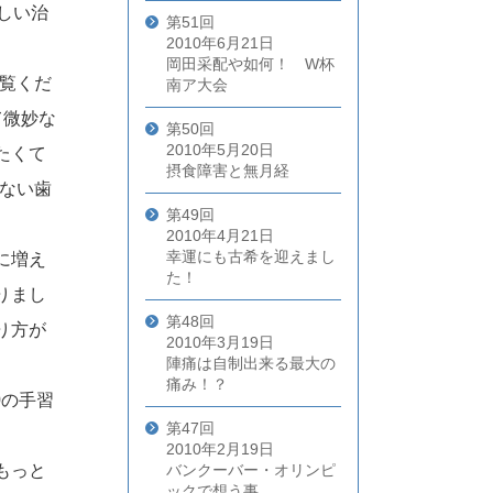
しい治
第51回
2010年6月21日
岡田采配や如何！ W杯
ご覧くだ
南ア大会
て微妙な
第50回
2010年5月20日
たくて
摂食障害と無月経
ない歯
第49回
。
2010年4月21日
幸運にも古希を迎えまし
に増え
た！
りまし
第48回
り方が
2010年3月19日
陣痛は自制出来る最大の
痛み！？
0の手習
第47回
2010年2月19日
もっと
バンクーバー・オリンピ
ックで想う事