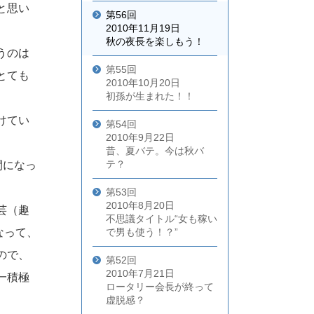
と思い
第56回
2010年11月19日
秋の夜長を楽しもう！
うのは
第55回
とても
2010年10月20日
初孫が生まれた！！
けてい
第54回
2010年9月22日
昔、夏バテ。今は秋バ
テ？
間になっ
第53回
2010年8月20日
芸（趣
不思議タイトル“女も稼い
なって、
で男も使う！？”
ので、
第52回
2010年7月21日
一積極
ロータリー会長が終って
虚脱感？