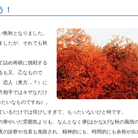
う！
い晩秋となりました。
ましたが、それでも秋
て詰め将棋に挑戦する
るも又、乙なもので
、恋人（奥方…？）に
方相手ではキザなだけ
みたいなものですね）。
ているだけでは侘びしすぎて、もったいないひと時です。
華やいだ雰囲気よりも、なんとなく儚(はかな)げな秋の風情
夜の診察や当直も免除され、精神的にも、時間的にも余裕が出