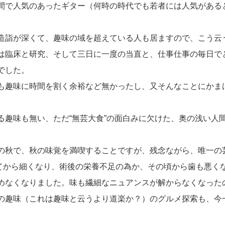
間で人気のあったギター（何時の時代でも若者には人気がある
。
造詣が深くて、趣味の域を超えている人も居ますので、こう云
は臨床と研究、そして三日に一度の当直と、仕事仕事の毎日で
でした。
も趣味に時間を割く余裕など無かったし、又そんなことにかま
趣味も無い、ただ“無芸大食”の面白みに欠けた、奥の浅い人
の秋で、秋の味覚を満喫することですが、残念ながら、唯一の
してから細くなり、術後の栄養不足の為か、その頃から歯も悪く
めなくなりました。味も繊細なニュアンスが解からなくなった
の趣味（これは趣味と云うより道楽か？）のグルメ探索も、今