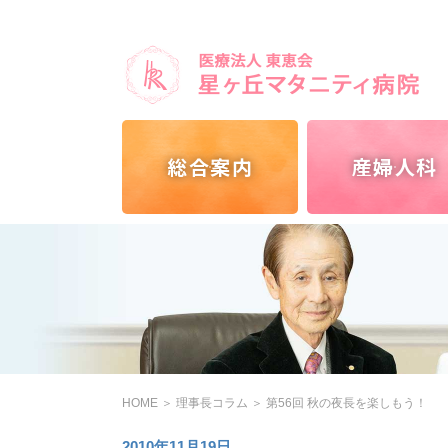
総合案内
産婦人科
HOME
＞
理事長コラム
＞
第56回 秋の夜長を楽しもう！
2010年11月19日