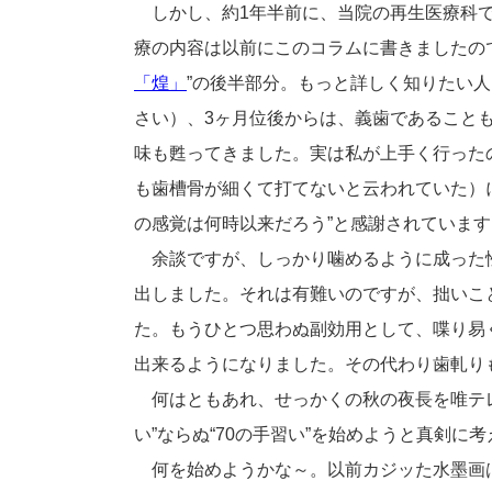
しかし、約1年半前に、当院の再生医療科で
療の内容は以前にこのコラムに書きましたの
「煌」
”の後半部分。もっと詳しく知りたい人
さい）、3ヶ月位後からは、義歯であること
味も甦ってきました。実は私が上手く行った
も歯槽骨が細くて打てないと云われていた）
の感覚は何時以来だろう”と感謝されています
余談ですが、しっかり噛めるように成った
出しました。それは有難いのですが、拙いこ
た。もうひとつ思わぬ副効用として、喋り易
出来るようになりました。その代わり歯軋り
何はともあれ、せっかくの秋の夜長を唯テレ
い”ならぬ“70の手習い”を始めようと真剣に
何を始めようかな～。以前カジッた水墨画