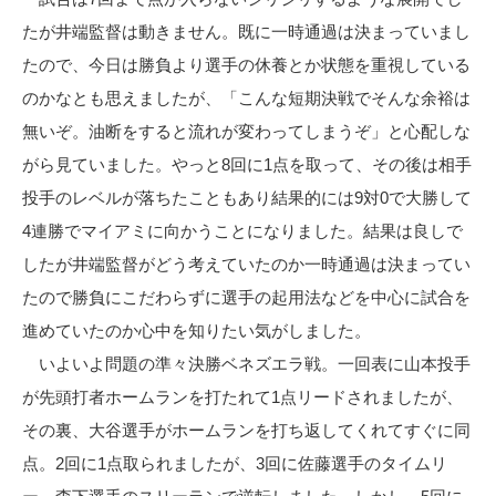
たが井端監督は動きません。既に一時通過は決まっていまし
たので、今日は勝負より選手の休養とか状態を重視している
のかなとも思えましたが、「こんな短期決戦でそんな余裕は
無いぞ。油断をすると流れが変わってしまうぞ」と心配しな
がら見ていました。やっと8回に1点を取って、その後は相手
投手のレベルが落ちたこともあり結果的には9対0で大勝して
4連勝でマイアミに向かうことになりました。結果は良しで
したが井端監督がどう考えていたのか一時通過は決まってい
たので勝負にこだわらずに選手の起用法などを中心に試合を
進めていたのか心中を知りたい気がしました。
いよいよ問題の準々決勝ベネズエラ戦。一回表に山本投手
が先頭打者ホームランを打たれて1点リードされましたが、
その裏、大谷選手がホームランを打ち返してくれてすぐに同
点。2回に1点取られましたが、3回に佐藤選手のタイムリ