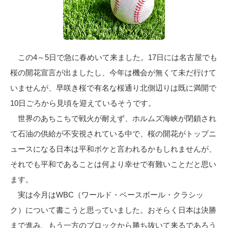
この4～5日で急に春めいて来ました。17日には名古屋でも
桜の開花宣言が出ましたし、今年は機会が無くて未だ行けて
いませんが、早咲き桜で有名な桜通り北側辺りは既に満開で
10日ごろから見頃を迎えているそうです。
世界のあちこちで戦火が耐えず、ホルムズ海峡が閉鎖され
て石油の供給が不安視されている中で、桜の開花がトップニ
ュースになる日本は平和ボケと言われるかもしれませんが、
それでも平和であることは何より幸せで有難いことだと思い
ます。
実は今月はWBC（ワールド・ベースボール・クラシッ
ク）について書こうと思っていました。おそらく日本は決勝
まで進み、もう一方のブロックから勝ち抜いて来るであろう