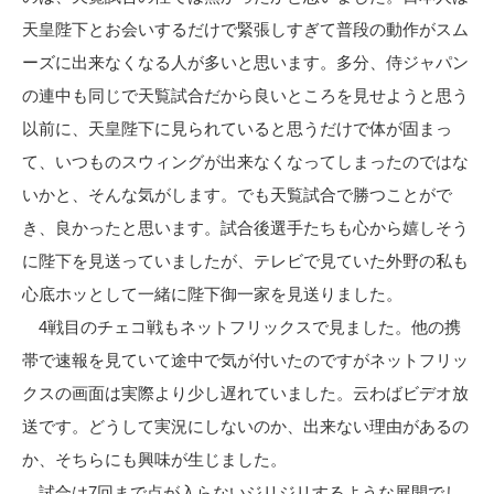
天皇陛下とお会いするだけで緊張しすぎて普段の動作がスム
ーズに出来なくなる人が多いと思います。多分、侍ジャパン
の連中も同じで天覧試合だから良いところを見せようと思う
以前に、天皇陛下に見られていると思うだけで体が固まっ
て、いつものスウィングが出来なくなってしまったのではな
いかと、そんな気がします。でも天覧試合で勝つことがで
き、良かったと思います。試合後選手たちも心から嬉しそう
に陛下を見送っていましたが、テレビで見ていた外野の私も
心底ホッとして一緒に陛下御一家を見送りました。
4戦目のチェコ戦もネットフリックスで見ました。他の携
帯で速報を見ていて途中で気が付いたのですがネットフリッ
クスの画面は実際より少し遅れていました。云わばビデオ放
送です。どうして実況にしないのか、出来ない理由があるの
か、そちらにも興味が生じました。
試合は7回まで点が入らないジリジリするような展開でし