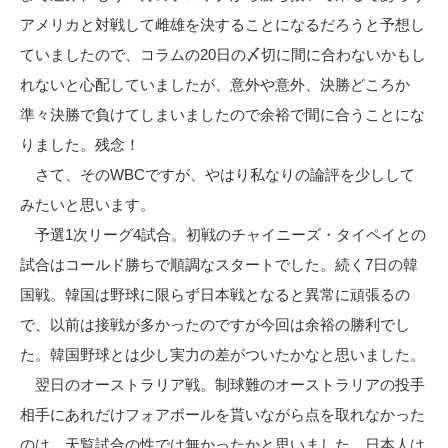
アメリカと対戦して雌雄を決することになるだろうと予想し
ていましたので、コラムの20日の〆切に間に合わないかもし
れないと心配していましたが、意外や意外、決勝どころか
準々決勝で負けてしまいましたので余裕で間に合うことにな
りました。残念！
さて、そのWBCですが、やはり私なりの論評を少しして
みたいと思います。
予選1次リーグ4試合。初戦のチャイニーズ・タイペイとの
試合はコールド勝ちで順調なスタートでした。続く7日の韓
国戦。韓国は野球に限らず日本戦となると異常に頑張るの
で、以前は接戦が多かったのですが今回は余裕の勝利でし
た。韓国野球とは少し実力の差がついたかなと思いました。
翌日のオーストラリア戦。制球難のオーストラリアの投手
相手にあれだけフォアボールを貰いながら点を取れなかった
のは、天覧試合の性では無かったかと思いました。日本人は